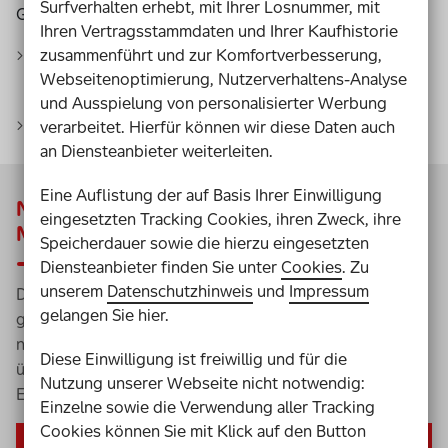
Surfverhalten erhebt, mit Ihrer Losnummer, mit
Gewinnchancen für alle Lose
Ihren Vertragsstammdaten und Ihrer Kaufhistorie
zusammenführt und zur Komfortverbesserung,
Was ist eine Sonderverlosung und Extra-Ziehung?
Webseitenoptimierung, Nutzerverhaltens-Analyse
und Ausspielung von personalisierter Werbung
Meine Losnummer prüfen
verarbeitet. Hierfür können wir diese Daten auch
an Diensteanbieter weiterleiten.
Eine Auflistung der auf Basis Ihrer Einwilligung
Nächste Sonderverlosung:
eingesetzten Tracking Cookies, ihren Zweck, ihre
Mittwoch, 04 November 2026
Speicherdauer sowie die hierzu eingesetzten
Diensteanbieter finden Sie unter
Cookies
. Zu
unserem
Datenschutzhinweis
und
Impressum
Du hast wieder die Chance, mit deinem Los zusätzlich zu
gelangen Sie hier.
gewinnen. Dein Los nimmt automatisch teil. Damit du
nichts verpasst, informieren wir dich gern rechtzeitig
Diese Einwilligung ist freiwillig und für die
über den nächsten Termin der Sonderverlosung und
Nutzung unserer Webseite nicht notwendig:
Extra-Ziehung.
Einzelne sowie die Verwendung aller Tracking
Cookies können Sie mit Klick auf den Button
Per iCal benachrichtigen