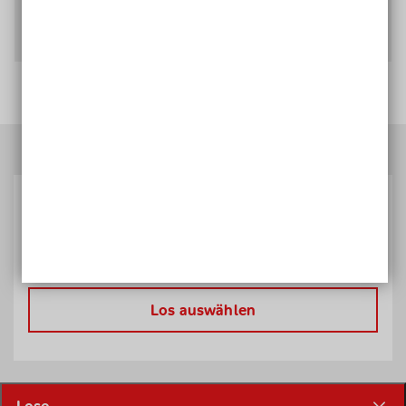
Welche Projekte fördert die Aktion
Mensch?
Was muss ich tun, um dabei zu sein?
Stell dir dein Glücks-Los individuell zusammen, um
an der Sonderverlosung teilnehmen zu können.
Los auswählen