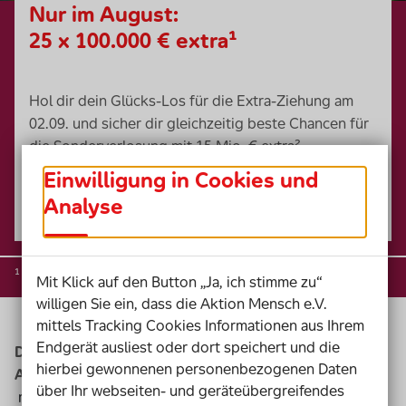
Nur im August:
25 x 100.000 € extra¹
Hol dir dein Glücks-Los für die Extra-Ziehung am
02.09. und sicher dir gleichzeitig beste Chancen für
die Sonderverlosung mit 15 Mio. € extra².
Einwilligung in Cookies und
Jetzt Glücks-Los kaufen
Analyse
¹ ² Weitere Informationen:
Mit Klick auf den Button „Ja, ich stimme zu“
willigen Sie ein, dass die Aktion Mensch e.V.
mittels Tracking Cookies Informationen aus Ihrem
Endgerät ausliest oder dort speichert und die
Die Sonderverlosungen und Extra-Ziehungen der
hierbei gewonnenen personenbezogenen Daten
Aktion Mensch-Lotterie:
über Ihr webseiten- und geräteübergreifendes
mindestens neun Mal im Jahr 2026 zusätzliche