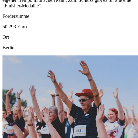
eigenen Tempo mitmachen kann. Zum Schluss gibt es für alle eine
„
Finisher
-
Medaille
“.
Fördersumme
50.793 Euro
Ort
Berlin