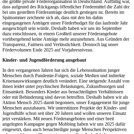
die größte private Förderorganisation in Deutschland. Auffällig war,
dass aufgrund des Rückgangs öffentlicher Fördermittel die Zahl der
bei uns gestellten Förderanträge deutlich gestiegen ist. Bereits im
Spätsommer zeichnete sich ab, dass mit den bis dahin
eingegangenen Anträgen unser Förderbudget für das laufende Jahr
ausgeschöpft sein würde. Deshalb haben wir uns im September
dazu entschlossen, in einem Großteil unserer Förderangebote
vorübergehend keine Anträge mehr anzunehmen. Aus Gründen der
Transparenz, Fairness und Verlässlichkeit. Dennoch lag unser
Fördervolumen Ende 2025 auf Vorjahresniveau.
Kinder‑ und Jugendförderung ausgebaut
In den vergangenen Jahren hat sich die Lebenssituation junger
Menschen durch Pandemie‑Folgen, soziale Medien und indirekte
Krisenauswirkungen deutlich verändert. Eine steigende Anzahl von
ihnen leidet unter psychischen Belastungen, Zukunftssorgen und
Einsamkeit. Besonders Kinder aus benachteiligten Verhältnissen
oder mit Behinderung sind davon betroffen. Deshalb haben wir als
Aktion Mensch 2025 damit begonnen, unser Engagement für junge
Menschen auszubauen. Wir unterstützen Projekte der Kinder- und
Jugendhilfe schon seit über 20 Jahren und wollen unseren Einsatz
jetzt verstärken. Mit neuen Förderangeboten und einer breit
angelegten Kampagne gegen Mobbing haben wir uns 2025 dafür
eingesetzt, dass auch benachteiligte junge Menschen Perspektiven