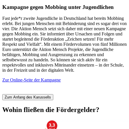
Kampagne gegen Mobbing unter Jugendlichen
Fast jede*r zweite Jugendliche in Deutschland hat bereits Mobbing
erlebt. Bei jungen Menschen mit Behinderung sind es sogar drei von
K
vier. Die Aktion Mensch setzt sich daher mit einer neuen Kampagne
E
gegen Mobbing ein. Sie informiert über Ursachen und Folgen und
e
startet begleitend die Förderaktion „Zeichen setzen! Für mehr
B
Respekt und Vielfalt“. Mit einem Fördervolumen von fünf Millionen
S
Euro unterstützt die Aktion Mensch Projekte, die Jugendliche
s
befähigen, Mobbing und Ausgrenzung zu erkennen und
h
selbstbewusst zu handeln. So können sie sich aktiv für ein
u
respektvolles und inklusives Miteinander einsetzen – in der Schule,
e
in der Freizeit und in der digitalen Welt.
ü
d
Zur Online-Seite der Kampagne
e
M
Zum Anfang des Karussells
Wohin fließen die Fördergelder?