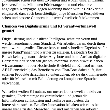
Jugendhilfe schon seit über 20 Jahren und wollen unseren Einsatz
jetzt verstärken. Mit neuen Förderangeboten und einer breit
angelegten Kampagne gegen Mobbing haben wir uns 2025 dafür
eingesetzt, dass auch benachteiligte junge Menschen Perspektiven
sehen und bessere Chancen in unserer Gesellschaft bekommen.
Chancen von Digitalisierung und KI verantwortungsvoll
genutzt
Digitalisierung und künstliche Intelligenz schreiten voran und
werden zunehmend zum Standard. Wir arbeiten daran, durch ihren
verantwortungsvollen Einsatz bessere und schnellere Ergebnisse für
unsere Kund*innen und Partner zu erzielen. Besonders bei der
Entwickelung personalisierter Angebote und beim Ausbau digitaler
Barrierefreiheit sehen wir großes Potenzial. Beispielsweise haben
wir zusammen mit der Hochschule Bielefeld ein KI-Tool namens
ABLE entwickelt, das Betreibern von Chat-Bots dabei hilft, ihre
eigenen Produkte daraufhin zu untersuchen, ob sie diskriminierende
oder für Menschen mit Behinderung zu komplizierte Sprache
verwenden.
Wir selbst wollen KI nutzen, um unsere Lotteriewelt attraktiv zu
gestalten, Förderanträge zu vereinfachen und genau die
Informationen zu Inklusion und Teilhabe anzubieten, die
Interessierte suchen. Bei aller Innovation behalten wir eines bei:
unsere Nähe zu den Menschen, für und mit denen wir arbeiten.