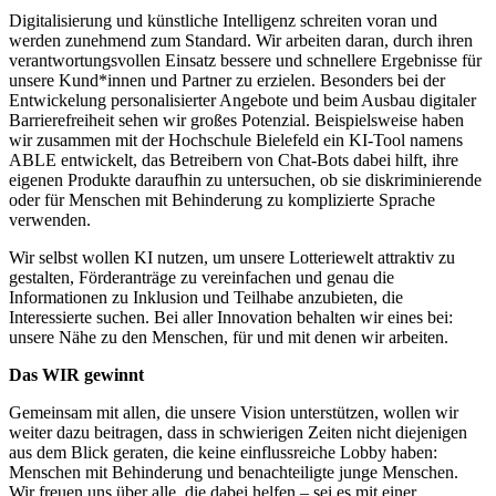
Digitalisierung und künstliche Intelligenz schreiten voran und
werden zunehmend zum Standard. Wir arbeiten daran, durch ihren
verantwortungsvollen Einsatz bessere und schnellere Ergebnisse für
unsere Kund*innen und Partner zu erzielen. Besonders bei der
Entwickelung personalisierter Angebote und beim Ausbau digitaler
Barrierefreiheit sehen wir großes Potenzial. Beispielsweise haben
wir zusammen mit der Hochschule Bielefeld ein KI-Tool namens
ABLE entwickelt, das Betreibern von Chat-Bots dabei hilft, ihre
eigenen Produkte daraufhin zu untersuchen, ob sie diskriminierende
oder für Menschen mit Behinderung zu komplizierte Sprache
verwenden.
Wir selbst wollen KI nutzen, um unsere Lotteriewelt attraktiv zu
gestalten, Förderanträge zu vereinfachen und genau die
Informationen zu Inklusion und Teilhabe anzubieten, die
Interessierte suchen. Bei aller Innovation behalten wir eines bei:
unsere Nähe zu den Menschen, für und mit denen wir arbeiten.
Das WIR gewinnt
Gemeinsam mit allen, die unsere Vision unterstützen, wollen wir
weiter dazu beitragen, dass in schwierigen Zeiten nicht diejenigen
aus dem Blick geraten, die keine einflussreiche Lobby haben:
Menschen mit Behinderung und benachteiligte junge Menschen.
Wir freuen uns über alle, die dabei helfen – sei es mit einer