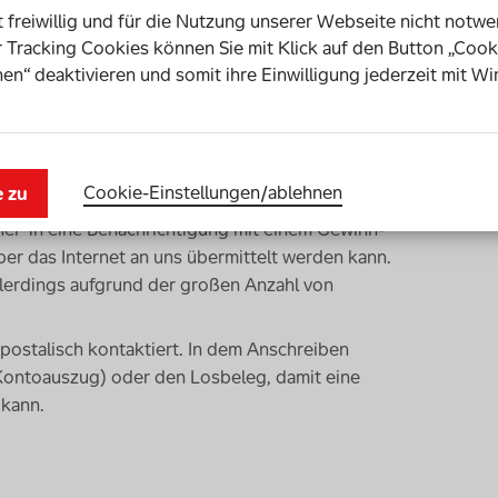
st freiwillig und für die Nutzung unserer Webseite nicht notw
 Tracking Cookies können Sie mit Klick auf den Button „Cook
en“ deaktivieren und somit ihre Einwilligung jederzeit mit Wi
usgezahlt. Gewinne bis zu 10.000,- Euro
Cookie-Einstellungen­/­ablehnen
e zu
Gewinner*innen, sofern uns die Kontoverbindung
er*in eine Benachrichtigung mit einem Gewinn-
er das Internet an uns übermittelt werden kann.
lerdings aufgrund der großen Anzahl von
postalisch kontaktiert. In dem Anschreiben
Kontoauszug) oder den Losbeleg, damit eine
 kann.