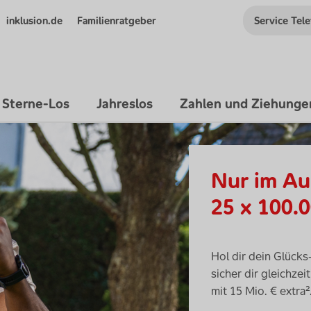
Service Tel
inklusion.de
Familienratgeber
 Sterne-Los
Jahreslos
Zahlen und Ziehunge
Nur im Au
25 x 100.0
Hol dir dein Glücks
sicher dir gleichze
mit 15 Mio. € extra²