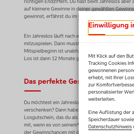
richtigen Endziffern. Du hast beim Jahreslos aber 
auf kleinere Gewinne in deiner gewählten Gewinnst
gewinnst, erfährst du im
Gewinnplan
.
Einwilligung 
Ein Jahreslos läuft nach einem Jahr automatisch au
mitzuspielen. Dann musst du dein Jahreslos kündig
Mitspielbeginn ist unabhängig vom Kalenderjahr! 
Mit Klick auf den But
Los ist dann 12 Monate gültig.
Tracking Cookies Inf
gewonnenen personen
erhebt, mit Ihrer Lo
Das perfekte Geschenk
zur Komfortverbesse
personalisierter Wer
weiterleiten.
Du möchtest ein Jahreslos und damit 12 Monate lan
verschenken? Dann haben wir das Richtige für dich:
Eine Auflistung der 
Losgutschein, das du als Geschenk überreichen kan
Speicherdauer sowie 
mit, wenn es von seinem*seiner neuen Besitzer*in 
Datenschutzhinweis
der Gewinnchancen mit deinem Spieleinsatz.