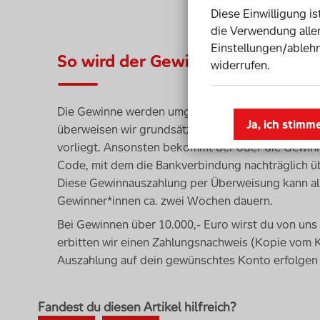
Diese Einwilligung i
die Verwendung aller
Einstellungen/ablehn
So wird der Gewinn ausgezahlt
widerrufen.
Die Gewinne werden umgehend nach der Ziehung a
Ja, ich stimm
überweisen wir grundsätzlich auf das Konto der 
vorliegt. Ansonsten bekommt der oder die Gewinn
Code, mit dem die Bankverbindung nachträglich üb
Diese Gewinnauszahlung per Überweisung kann al
Gewinner*innen ca. zwei Wochen dauern.
Bei Gewinnen über 10.000,- Euro wirst du von uns 
erbitten wir einen Zahlungsnachweis (Kopie vom 
Auszahlung auf dein gewünschtes Konto erfolgen