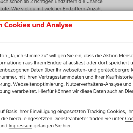
auch schon ab 2 richtigen Endziffern die Chance
ufe. Wie viel du mit welcher Endziffern-Anzahl
in Cookies und Analyse
s. Oder du entscheidest dich, bis auf Widerruf
en, wenn es nicht mehr mitspielen soll. Der
Du kannst jederzeit anfangen mitzuspielen. Das
ton „Ja, ich stimme zu“ willigen Sie ein, dass die Aktion Mensc
ormationen aus Ihrem Endgerät ausliest oder dort speichert u
bezogenen Daten über Ihr webseiten- und geräteübergreife
snummer, mit Ihren Vertragsstammdaten und Ihrer Kaufhistor
rung, Webseitenoptimierung, Nutzerverhaltens-Analyse und
bung verarbeitet. Hierfür können wir diese Daten auch an Die
g die Chance auf bis zu 2 Millionen Euro
 Das Jahreslos erhältst du auch als
auf Basis Ihrer Einwilligung eingesetzten Tracking Cookies, ih
nst. Der Vorteil: Das Jahreslos spielt erst dann
die hierzu eingesetzten Diensteanbieter finden Sie unter
Coo
aktiviert wird. Auch hier bestimmst du die Höhe
und
Impressum
gelangen Sie hier.