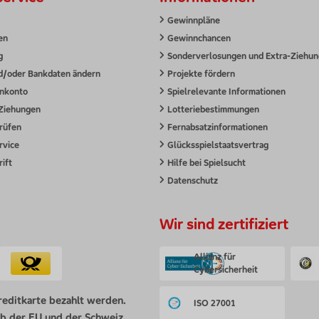
Gewinnpläne
en
Gewinnchancen
g
Sonderverlosungen und Extra-Ziehu
d/oder Bankdaten ändern
Projekte fördern
nkonto
Spielrelevante Informationen
Ziehungen
Lotteriebestimmungen
rüfen
Fernabsatzinformationen
rvice
Glücksspielstaatsvertrag
ift
Hilfe bei Spielsucht
Datenschutz
Wir sind zertifiziert
Allianz für
Cybersicherheit
reditkarte bezahlt werden.
ISO 27001
b der EU und der Schweiz.