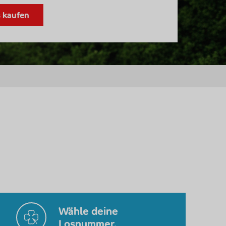
s kaufen
Wähle deine
Losnummer.