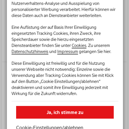
Nutzerverhaltens-Analyse und Ausspielung von
Alle Gewinnmöglichkeiten einblenden
personalisierter Werbung verarbeitet. Hierfür können wir
diese Daten auch an Diensteanbieter weiterleiten.
7 richtige Endziffern bedeuten den Hauptgewinn: Der
250.000
€
Kombigewinn – eine einmalige Geldzahlung plus einer
Eine Auflistung der auf Basis Ihrer Einwilligung
+
1.250
€
mtl.
monatlichen Zahlung über 20 Jahre. Schon 2 bis 6 richtige
eingesetzten Tracking Cookies, ihren Zweck, ihre
Endziffern erhalten einmalige Geldgewinne. In den Monaten
Speicherdauer sowie die hierzu eingesetzten
August, September und Dezember werden zusätzliche
6,00
€
pro Monat
Diensteanbieter finden Sie unter
Cookies
. Zu unserem
Gewinnzahlen gezogen. An diesen Extra-Ziehungen nimmst du
Datenschutzhinweis
und
Impressum
gelangen Sie hier.
automatisch teil. Mehr Informationen findest Du in unseren
Gewinnplänen und in unseren Lotteriebestimmungen.
Diese Einwilligung ist freiwillig und für die Nutzung
unserer Webseite nicht notwendig: Einzelne sowie die
Dauergewinn
Verwendung aller Tracking Cookies können Sie mit Klick
Alle Gewinnmöglichkeiten einblenden
auf den Button „Cookie Einstellungen/ablehnen“
deaktivieren und somit ihre Einwilligung jederzeit mit
7 richtige Endziffern bedeuten den Hauptgewinn: Der
Wirkung für die Zukunft widerrufen.
2.500
€
mtl.
Dauergewinn, mit monatlichen Zahlungen über 20 Jahre. Schon
2 bis 6 richtige Endziffern erhalten einmalige Geldgewinne. In
den Monaten August, September und Dezember werden
Ja, ich stimme zu
zusätzliche Gewinnzahlen gezogen. An diesen Extra-
6,00
€
pro Monat
Ziehungen nimmst du automatisch teil. Mehr Informationen
findest Du in unseren Gewinnplänen und in unseren
Cookie-Einstellungen­/­ablehnen