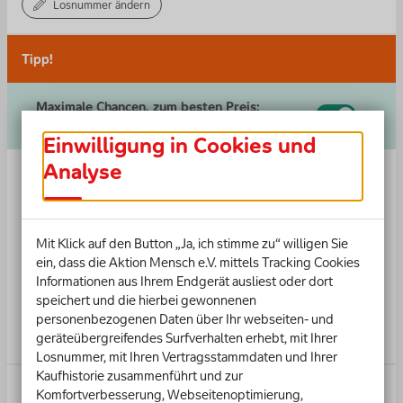
Losnummer ändern
Deine reservierte Losnummer findest du auf Papierlosen.
Erhältlich in Banken, Sparkassen, Zeitschriften und Prospekten.
Tipp!
Maximale Chancen, zum besten Preis:
Monatlich 16 Ziehungen für nur 20 €.
Einwilligung in Cookies und
Analyse
Sofortgewinn
Alle Gewinnmöglichkeiten einblenden
Wöchentlich werden die Geldgewinne schon ab 2 richtigen
Mit Klick auf den Button „Ja, ich stimme zu“ willigen Sie
500.000
€
Endziffern gezogen, 7 richtige bedeuten den Hauptgewinn. In
ein, dass die Aktion Mensch e.V. mittels Tracking Cookies
den Monaten August, September und Dezember werden
Informationen aus Ihrem Endgerät ausliest oder dort
zusätzliche Gewinnzahlen gezogen. An diesen Extra-
speichert und die hierbei gewonnenen
Ziehungen nimmst du automatisch teil. Mehr Informationen
6,00
€
pro Monat
personenbezogenen Daten über Ihr webseiten- und
findest Du in unseren Gewinnplänen und in unseren
geräteübergreifendes Surfverhalten erhebt, mit Ihrer
Lotteriebestimmungen.
Losnummer, mit Ihren Vertragsstammdaten und Ihrer
Kaufhistorie zusammenführt und zur
Kombigewinn
Komfortverbesserung, Webseitenoptimierung,