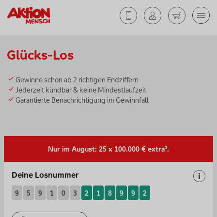
Glücks-Los
Gewinne schon ab 2 richtigen Endziffern
Jederzeit kündbar & keine Mindestlaufzeit
Garantierte Benachrichtigung im Gewinnfall
Nur im August: 25 x 100.000 € extra¹.
Deine Losnummer
Deine Wunsch-Losnummer:
Gewinnoptionen
9
5
9
1
0
3
2
1
8
9
9
2
Wähle hier frei die letzten sechs Ziffern. Oder lass dir eine neue
Losnummer vorschlagen.