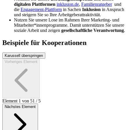
digitalen Plattformen
inklusion.de
,
Familienratgeber
und
die
Engagement-Plattform
in Sachen
Inklusion
in Anspruch
und steigern Sie so Ihre Arbeitgeberattraktivität.
Nutzen Sie unsere Lose im Rahmen Ihrer Marketing- und
Mitarbeiter*innenprogramme. Damit unterstützen Sie unsere
soziale Arbeit und zeigen
gesellschaftliche Verantwortung
.
Beispiele für Kooperationen
Karussell überspringen
Vorheriges Element
Element 1 von 5
1
/
5
Nächstes Element