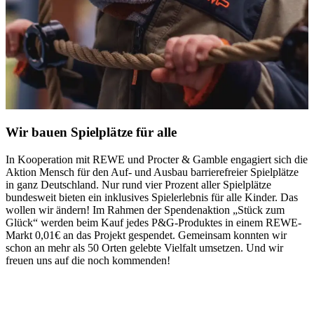
Wir bauen Spielplätze für alle
In Kooperation mit REWE und
Procter & Gamble
engagiert sich die
B
Aktion Mensch für den Auf- und Ausbau barrierefreier Spielplätze
k
in ganz Deutschland. Nur rund vier Prozent aller Spielplätze
E
bundesweit bieten ein inklusives Spielerlebnis für alle Kinder. Das
A
wollen wir ändern! Im Rahmen der Spendenaktion „Stück zum
Glück“ werden beim Kauf jedes P&G-Produktes in einem REWE-
Markt 0,01€ an das Projekt gespendet. Gemeinsam konnten wir
schon an mehr als 50 Orten gelebte Vielfalt umsetzen. Und wir
freuen uns auf die noch kommenden!
B
m
o