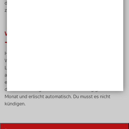
dazu der Spieleinsatz mit der möglichen Gewinnsumme
zur einmaligen Teilnahme an einer Ziehung.
Wann spielt das Schnupperlos mit?
Hast du ein Schnupperlos erhalten, musst du auf der
Webseite der Aktion Mensch-Lotterie erst einmal das
Los aktivieren. Der nötige Aktivierungscode dafür steht
auf dem Schnupperlos. Erst ab diesem Zeitpunkt spielt
es einmal bei der nächsten Ziehung mit. Die Gültigkeit
des Loses beträgt nach seiner Aktivierung genau einen
Monat und erlischt automatisch. Du musst es nicht
kündigen.