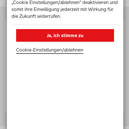
„Cookie Einstellungen/ablehnen“ deaktivieren und
somit ihre Einwilligung jederzeit mit Wirkung für
die Zukunft widerrufen.
Los
aktivieren
Ja, ich stimme zu
Einfach und schnell deinen Jahreslos-Gutschein
Cookie-Einstellungen­/­ablehnen
oder dein Monatslos von REWE aktivieren.
Losnummer oder Aktivierungscode
(Pflichtfeld)