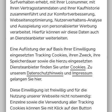
Losnummer oder die PIN ein und starte die
Surfverhalten erhebt, mit Ihrer Losnummer, mit
Aktivierung. Oder du nutzt die URL auf deinem Los,
Ihren Vertragsstammdaten und Ihrer Kaufhistorie
um direkt in die Aktivierung zu gelangen.
zusammenführt und zur Komfortverbesserung,
Hast du die richtigen Daten eingegeben, bist du nun
Webseitenoptimierung, Nutzerverhaltens-Analyse
auf „
Step
1“ der Aktivierung. Hier siehst du alle
und Ausspielung von personalisierter Werbung
Informationen zu deinem Los auf einen Blick.
verarbeitet. Hierfür können wir diese Daten auch
Im nächsten Schritt „
Step
2“ gibst du deine Daten als
an Diensteanbieter weiterleiten.
Losinhaber*in ein. Damit spielt das Los auf deinen
Eine Auflistung der auf Basis Ihrer Einwilligung
Namen bei der Lotterie mit und wir können dich im
eingesetzten Tracking Cookies, ihren Zweck, ihre
Falle eines Gewinnes über deine Kontaktdaten direkt
Speicherdauer sowie die hierzu eingesetzten
informieren.
Diensteanbieter finden Sie unter
Cookies
. Zu
Klicke nun auf „Los jetzt aktivieren“ und schließe
unserem
Datenschutzhinweis
und
Impressum
damit die Aktivierung deines Loses ab. Bei
gelangen Sie hier.
erfolgreicher Aktivierung gelangst du auf die
Bestätigungsseite. Zusätzlich senden wir dir noch
Diese Einwilligung ist freiwillig und für die
eine
E-Mail
mit den wichtigsten Informationen zu
Nutzung unserer Webseite nicht notwendig:
deiner Losaktivierung.
Einzelne sowie die Verwendung aller Tracking
Cookies können Sie mit Klick auf den Button