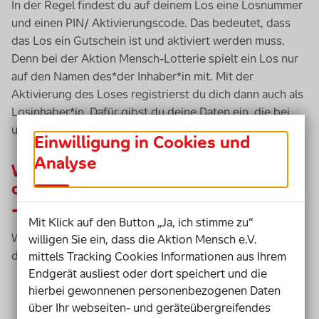
In der Regel findest du auf deinem Los eine Losnummer
und einen PIN/ Aktivierungscode. Das bedeutet, dass
das Los ein Gutschein ist und aktiviert werden muss.
Denn bei der Aktion Mensch-Lotterie spielt ein Los nur
auf den Namen des*der Inhaber*in mit. Mit der
Aktivierung des Loses registrierst du dich dann auch als
Losinhaber*in. Dafür gibst du deine Daten ein, die bei
uns natürlich sicher sind.
Einwilligung in Cookies und
Analyse
Wie aktiviere ich den Gutschein,
damit das Los mitspielt?
Mit Klick auf den Button „Ja, ich stimme zu“
Wie du deinen Gutschein
online
aktivierst, erklären wir
willigen Sie ein, dass die Aktion Mensch e.V.
dir in wenigen Schritten:
mittels Tracking Cookies Informationen aus Ihrem
Endgerät ausliest oder dort speichert und die
Halte deinen Losgutschein bereit.
hierbei gewonnenen personenbezogenen Daten
Gib in die unten stehende Aktivierungsbox deine
über Ihr webseiten- und geräteübergreifendes