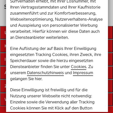
Surfverhalten erhebt, mit Ihrer Losnummer, mit
Seite nicht gefunden
Ihren Vertragsstammdaten und Ihrer Kaufhistorie
zusammenführt und zur Komfortverbesserung,
Webseitenoptimierung, Nutzerverhaltens-Analyse
und Ausspielung von personalisierter Werbung
verarbeitet. Hierfür können wir diese Daten auch
Lose
an Diensteanbieter weiterleiten.
Kundenservice
Eine Auflistung der auf Basis Ihrer Einwilligung
eingesetzten Tracking Cookies, ihren Zweck, ihre
Informationen
Speicherdauer sowie die hierzu eingesetzten
Diensteanbieter finden Sie unter
Cookies
. Zu
Aktion Mensch
unserem
Datenschutzhinweis
und
Impressum
gelangen Sie hier.
Zahlung und Versand
Diese Einwilligung ist freiwillig und für die
Nutzung unserer Webseite nicht notwendig:
Wir sind zertifiziert
Einzelne sowie die Verwendung aller Tracking
Cookies können Sie mit Klick auf den Button
Unsere Social Media Känale