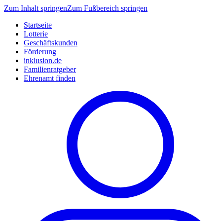
Zum Inhalt springen
Zum Fußbereich springen
Startseite
Lotterie
Geschäftskunden
Förderung
inklusion.de
Familienratgeber
Ehrenamt finden