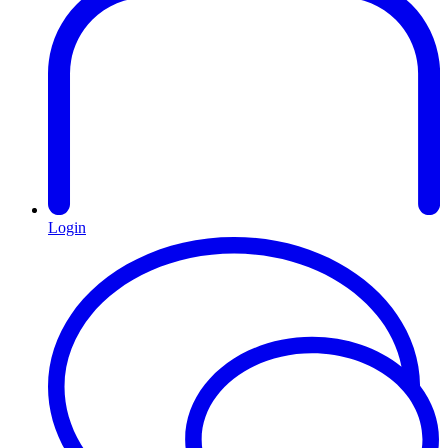
Login