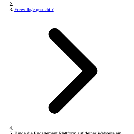
Freiwillige gesucht ?
Binde die Engagement-Plattform auf deiner Webseite ein