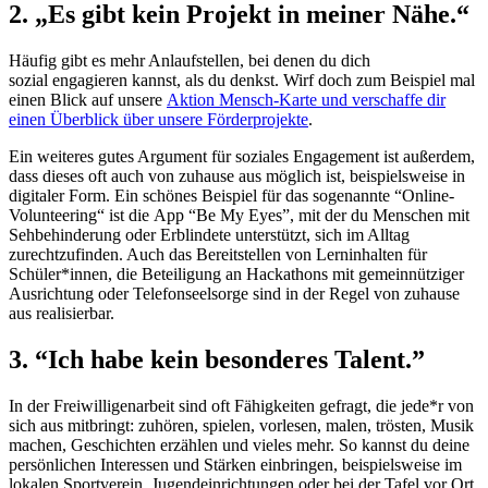
2. „Es gibt kein Projekt in meiner Nähe.“
Häufig gibt es mehr Anlaufstellen, bei denen du dich
sozial engagieren kannst, als du denkst. Wirf doch zum Beispiel mal
einen Blick auf unsere
Aktion Mensch-Karte und verschaffe dir
einen Überblick über unsere Förderprojekte
.
Ein weiteres gutes Argument für soziales Engagement ist außerdem,
dass dieses oft auch von zuhause aus möglich ist, beispielsweise in
digitaler Form. Ein schönes Beispiel für das sogenannte “Online-
Volunteering“ ist die App “Be My Eyes”, mit der du Menschen mit
Sehbehinderung oder Erblindete unterstützt, sich im Alltag
zurechtzufinden. Auch das Bereitstellen von Lerninhalten für
Schüler*innen, die Beteiligung an Hackathons mit gemeinnütziger
Ausrichtung oder Telefonseelsorge sind in der Regel von zuhause
aus realisierbar.
3. “Ich habe kein besonderes Talent.”
In der Freiwilligenarbeit sind oft Fähigkeiten gefragt, die jede*r von
sich aus mitbringt: zuhören, spielen, vorlesen, malen, trösten, Musik
machen, Geschichten erzählen und vieles mehr. So kannst du deine
persönlichen Interessen und Stärken einbringen, beispielsweise im
lokalen Sportverein, Jugendeinrichtungen oder bei der Tafel vor Ort.