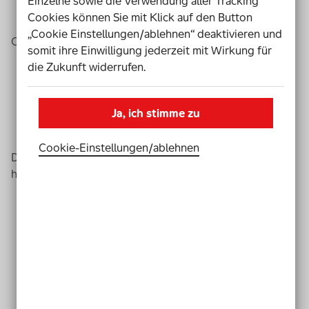
Einzelne sowie die Verwendung aller Tracking
Cookies können Sie mit Klick auf den Button
„Cookie Einstellungen/ablehnen“ deaktivieren und
Oft wissen die Schüler nicht so genau:
somit ihre Einwilligung jederzeit mit Wirkung für
Was sie nach der Schule machen wollen.
die Zukunft widerrufen.
Was sie wissen müssen,
wenn sie an einer Uni weiter-lernen wollen.
Ja, ich stimme zu
Oder welchen Schul-Abschluss sie brauchen,
wenn sie einen bestimmten Beruf lernen wollen.
Cookie-Einstellungen­/­ablehnen
Damit sie das raus finden können,
helfen ihnen die
Mentoren
.