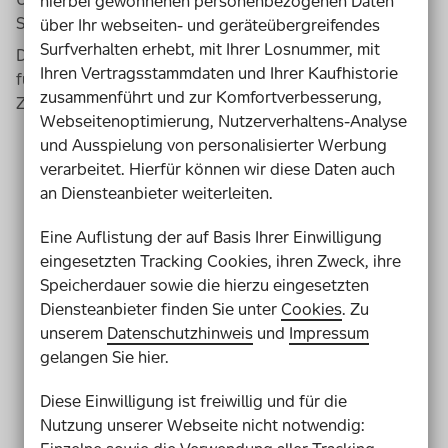
hierbei gewonnenen personenbezogenen Daten
Sie sind die
Mentoren
von den Schülern.
über Ihr webseiten- und geräteübergreifendes
Surfverhalten erhebt, mit Ihrer Losnummer, mit
Die
Mentoren
unterstützen die Schüler
Ihren Vertragsstammdaten und Ihrer Kaufhistorie
für eine bestimmte Zeit.
zusammenführt und zur Komfortverbesserung,
Zum Beispiel für zwei Jahre.
Webseitenoptimierung, Nutzerverhaltens-Analyse
und Ausspielung von personalisierter Werbung
verarbeitet. Hierfür können wir diese Daten auch
an Diensteanbieter weiterleiten.
Eine Auflistung der auf Basis Ihrer Einwilligung
eingesetzten Tracking Cookies, ihren Zweck, ihre
Speicherdauer sowie die hierzu eingesetzten
Diensteanbieter finden Sie unter
Cookies
. Zu
unserem
Datenschutzhinweis
und
Impressum
gelangen Sie hier.
Diese Einwilligung ist freiwillig und für die
Nutzung unserer Webseite nicht notwendig: