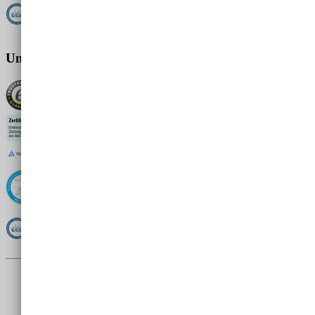
Gemeinsame Glücksspielbehörde der Länder
Unsere Zertifikate
Trusted Shops
TÜV Rheinland
ISO 27001
Allianz für Cyber-Sicherheit
Gemeinsame Glücksspielbehörde der Länder