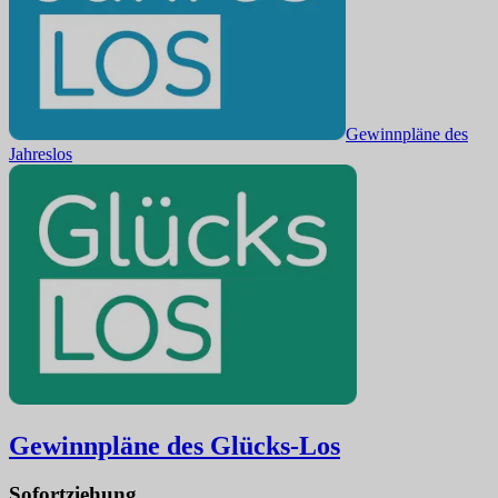
Gewinnpläne des
Jahreslos
Gewinnpläne des
Glücks-Los
Sofortziehung