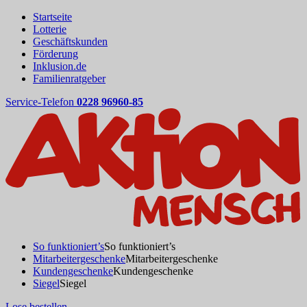
Startseite
Lotterie
Geschäftskunden
Förderung
Inklusion.de
Familienratgeber
Service-Telefon
0228 96960-85
So funktioniert’s
So funktioniert’s
Mitarbeitergeschenke
Mitarbeitergeschenke
Kundengeschenke
Kundengeschenke
Siegel
Siegel
Lose bestellen