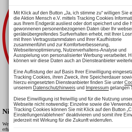
Mit Klick auf den Button „Ja, ich stimme zu“ willigen Sie 
die Aktion Mensch e.V. mittels Tracking Cookies Informa
aus Ihrem Endgerät ausliest oder dort speichert und die h
gewonnenen personenbezogenen Daten über Ihr websei
geräteübergreifendes Surfverhalten erhebt, mit Ihrer Lo
mit Ihren Vertragsstammdaten und Ihrer Kaufhistorie
zusammenführt und zur Komfortverbesserung,
Webseitenoptimierung, Nutzerverhaltens-Analyse und
Ausspielung von personalisierter Werbung verarbeitet. Hi
können wir diese Daten auch an Diensteanbieter weiterle
Eine Auflistung der auf Basis Ihrer Einwilligung eingeset
Tracking Cookies, ihren Zweck, ihre Speicherdauer sowi
hierzu eingesetzten Diensteanbieter finden Sie unter
Coo
unserem
Datenschutzhinweis
und
Impressum
gelangen S
Diese Einwilligung ist freiwillig und für die Nutzung unse
Webseite nicht notwendig: Einzelne sowie die Verwendu
Tracking Cookies können Sie mit Klick auf den Button „
Nicht fündig geworden?
Einstellungen/ablehnen“ deaktivieren und somit ihre Ein
jederzeit mit Wirkung für die Zukunft widerrufen.
Weitere Losarten und Losvarianten - auch personalisierte Lose -
erhalten Sie über unser Service-Center:
0228 96960-85
oder per E-