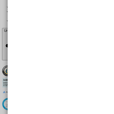
Kostenfreie digitale Bereitstellung als PDF-Los
Kostenfrei per Standard-Paketdienst oder per Post bei Versand
an Ihr Unternehmen
Kostenpflichtig per DPD-Express (25,- €)
Unsere Zertifikate
Trusted Shops
TÜV Rheinland
ISO 27001
Allianz für Cyber-Sicherheit