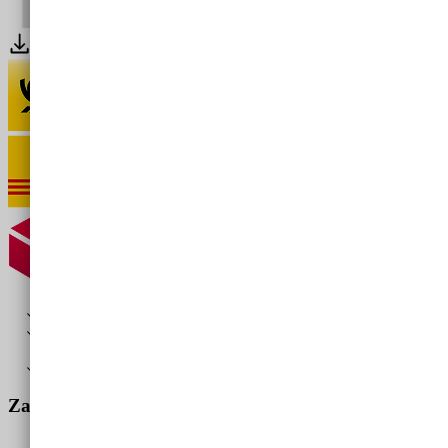
Kostenfreie digitale Bereitstellung als PDF-Los
Kostenfrei per Standard-Paketdienst oder per Post bei Versand
an Ihr Unternehmen
Kostenpflichtig per DPD-Express (25,- €)
Zahlung und Versand