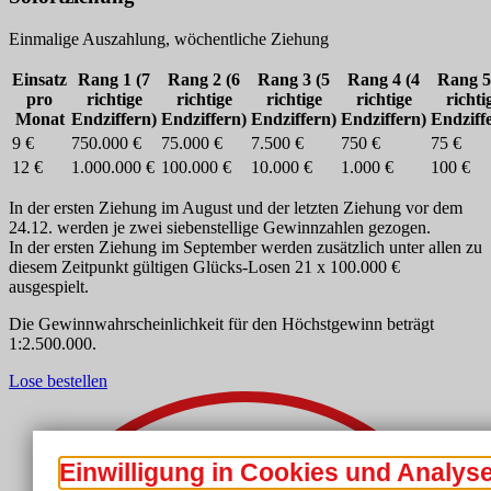
Einmalige Auszahlung, wöchentliche Ziehung
Einsatz
Rang 1 (7
Rang 2 (6
Rang 3 (5
Rang 4 (4
Rang 5
pro
richtige
richtige
richtige
richtige
richti
Monat
Endziffern)
Endziffern)
Endziffern)
Endziffern)
Endziff
9 €
750.000 €
75.000 €
7.500 €
750 €
75 €
12 €
1.000.000 €
100.000 €
10.000 €
1.000 €
100 €
In der ersten Ziehung im August und der letzten Ziehung vor dem
24.12. werden je zwei siebenstellige Gewinnzahlen gezogen.
In der ersten Ziehung im September werden zusätzlich unter allen zu
diesem Zeitpunkt gültigen Glücks-Losen 21 x 100.000 €
ausgespielt.
Die Gewinnwahrscheinlichkeit für den Höchstgewinn beträgt
1:2.500.000.
Lose bestellen
Einwilligung in Cookies und Analys