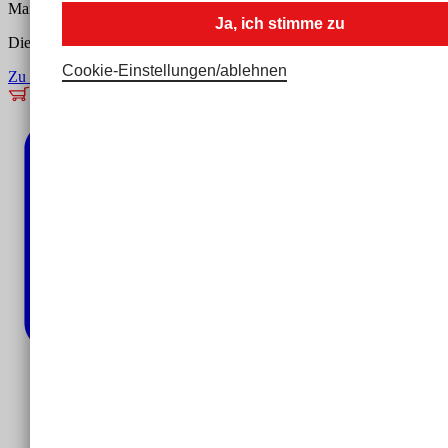
Mail
firmenkunden@aktion-mensch.de
^
Ja, ich stimme zu
Die vollständigen Gewinnpläne finden Sie hier:
Cookie-Einstellungen­/­ablehnen
Zu den Gewinnplänen
Lose bestellen