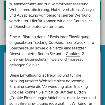
zusammenführt und zur Komfortverbesserung,
Webseitenoptimierung, Nutzerverhaltens-Analyse
25.217 € / Stunde
und Ausspielung von personalisierter Werbung
verarbeitet. Hierfür können wir diese Daten auch
Innerhalb von nur einer Stunde können wir rund
an Diensteanbieter weiterleiten.
25.217 € an soziale Projekte weitergeben.
Eine Auflistung der auf Basis Ihrer Einwilligung
eingesetzten Tracking Cookies, ihren Zweck, ihre
Speicherdauer sowie die hierzu eingesetzten
Diensteanbieter finden Sie unter
Cookies
. Zu
unserem
Datenschutzhinweis
und
Impressum
Was glaubst du?
gelangen Sie hier.
Wie viel Geld hat Aktion Mensch seit ihrer
Diese Einwilligung ist freiwillig und für die
Gründung 1964 in soziale Projekte gegeben?
Nutzung unserer Webseite nicht notwendig:
Einzelne sowie die Verwendung aller Tracking
Wähle eine Antwort:
3 Milliarden Euro
Cookies können Sie mit Klick auf den Button
5 Milliarden Euro
„Cookie Einstellungen/ablehnen“ deaktivieren und
über 5 Milliarden Euro
somit ihre Einwilligung jederzeit mit Wirkung für