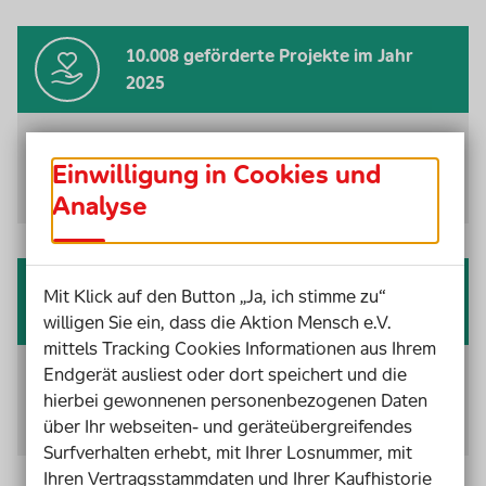
10.008 geförderte Projekte im Jahr
2025
So verbessern wir die Lebens
bedingungen von
Menschen mit Behinderung, Kindern und
Einwilligung in Cookies und
Jugendlichen.
Analyse
220,9 Millionen Euro für soziale
Mit Klick auf den Button „Ja, ich stimme zu“
Projekte
willigen Sie ein, dass die Aktion Mensch e.V.
mittels Tracking Cookies Informationen aus Ihrem
Dein Los macht es möglich: Im Jahr 2025 sind rund
Endgerät ausliest oder dort speichert und die
hierbei gewonnenen personenbezogenen Daten
220,9 Millionen Euro in Projekte geflossen, die
über Ihr webseiten- und geräteübergreifendes
Inklusion in unserer Ge
sell
schaft vorantreiben.
Surfverhalten erhebt, mit Ihrer Losnummer, mit
Ihren Vertragsstammdaten und Ihrer Kaufhistorie