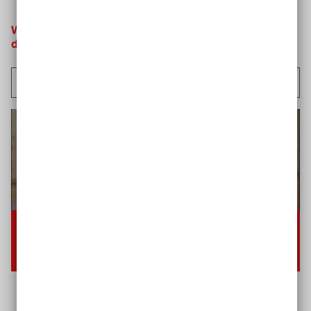
Wähle ein Bundesland aus und sieh dir das
dazugehörige Video an
Video-
Player
00:20
01:20
Keine
Deutsch