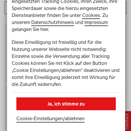
eingesetzten Tracking Cookies, ihren Zweck, ihre
Speicherdauer sowie die hierzu eingesetzten
Diensteanbieter finden Sie unter
Cookies
. Zu
unserem
Datenschutzhinweis
und
Impressum
gelangen Sie hier.
Ich führe immer wieder die gleichen
Gespräche mit Eltern, die Angst haben,
Diese Einwilligung ist freiwillig und für die
dass ihr Kind nicht genug lernt,
Nutzung unserer Webseite nicht notwendig:
beziehungsweise in inklusiven Settings
Einzelne sowie die Verwendung aller Tracking
zu kurz kommt. Was sind in diesem
Cookies können Sie mit Klick auf den Button
Kontext die fünf wichtigsten
„Cookie Einstellungen/ablehnen“ deaktivieren und
Argumente?
somit ihre Einwilligung jederzeit mit Wirkung für
die Zukunft widerrufen.
Wie können Eltern von Schüler*innen
mit und ohne Behinderung sinnvoll
Ja, ich stimme zu
eingebunden werden, wenn es um die
Umsetzung von Inklusion in der Schule
Cookie-Einstellungen­/­ablehnen
und außerschulisch geht?