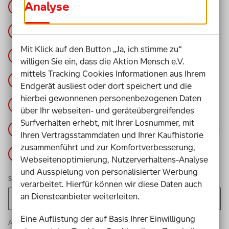
Analyse
Schulische Inklusion
Elternbeteiligung
Sorgen und Bedenken
Mit Klick auf den Button „Ja, ich stimme zu“
Kinder- und Jugendarbeit
Unsicherheit
willigen Sie ein, dass die Aktion Mensch e.V.
mittels Tracking Cookies Informationen aus Ihrem
Fortbildungen
Sensibilisierung
Endgerät ausliest oder dort speichert und die
hierbei gewonnenen personenbezogenen Daten
Praxistipps
Mobbing
über Ihr webseiten- und geräteübergreifendes
Surfverhalten erhebt, mit Ihrer Losnummer, mit
Schulbegleitung
Assistenz
Planung
Ihren Vertragsstammdaten und Ihrer Kaufhistorie
zusammenführt und zur Komfortverbesserung,
Erfahrung
DGS
Webseitenoptimierung, Nutzerverhaltens-Analyse
und Ausspielung von personalisierter Werbung
Sortieren nach:
verarbeitet. Hierfür können wir diese Daten auch
an Diensteanbieter weiterleiten.
Eine Auflistung der auf Basis Ihrer Einwilligung
Auf- oder absteigend: