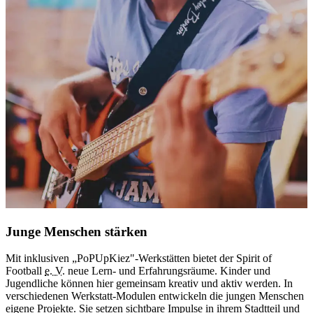
Junge Menschen stärken
Mit inklusiven „PoPUpKiez"-Werkstätten bietet der
Spirit of
I
Football
e. V.
neue Lern- und Erfahrungsräume. Kinder und
o
Jugendliche können hier gemeinsam kreativ und aktiv werden.
In
H
verschiedenen Werkstatt-Modulen entwickeln die jungen Menschen
I
eigene Projekte. Sie setzen sichtbare Impulse in ihrem Stadtteil und