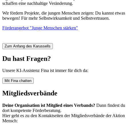
U
schaffen eine nachhaltige Veränderung.
v
W
Wir fördern Projekte, die jungen Menschen zeigen: Du kannst etwas
bewegen! Für mehr Selbstwirksamkeit und Selbstvertrauen.
W
i
Förderangebot "Junge Menschen stärken"
d
F
Zum Anfang des Karussells
Du hast Fragen?
Unsere KI-Assistenz Fina ist immer für dich da:
Mit Fina chatten
Mitgliedsverbände
Deine Organisation ist Mitglied eines Verbands?
Dann findest du
dort kompetente Förderberatung.
Hier geht es zu den Kontaktseiten der Mitgliedsverbände der Aktion
Mensch: