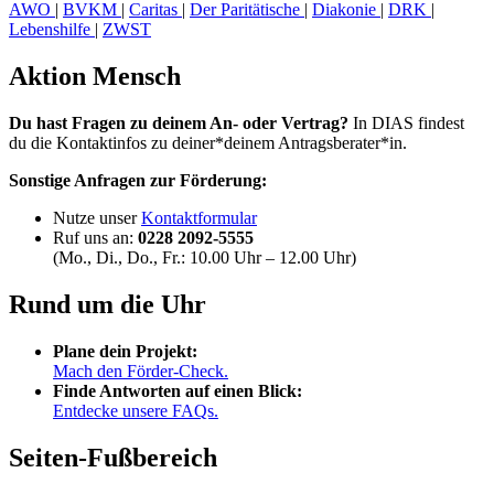
AWO
|
BVKM
|
Caritas
|
Der Paritätische
|
Diakonie
|
DRK
|
Lebenshilfe
|
ZWST
Aktion Mensch
Du hast Fragen zu deinem An- oder Vertrag?
In DIAS findest
du die Kontaktinfos zu deiner*deinem Antragsberater*in.
Sonstige Anfragen zur Förderung:
Nutze unser
Kontaktformular
Ruf uns an:
0228 2092-5555
(Mo., Di., Do., Fr.: 10.00 Uhr – 12.00 Uhr)
Rund um die Uhr
Plane dein Projekt:
Mach den Förder-Check.
Finde Antworten auf einen Blick:
Entdecke unsere FAQs.
Seiten-Fußbereich